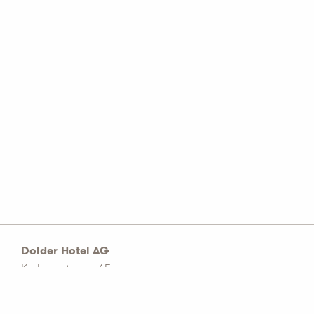
Dolder Hotel AG
Kurhausstrasse 65
Postfach 1774
CH–8032 Zürich