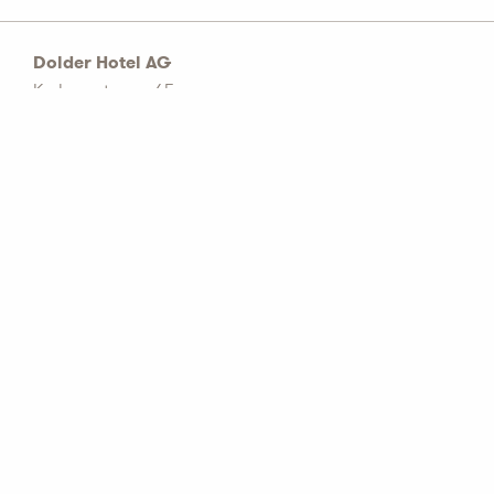
Dolder Hotel AG
Kurhausstrasse 65
Postfach 1774
CH–8032 Zürich
Tel: +41 44 456 60 00
info@dolderhotelag.com
LinkedIn
AGB
Datenschutz Richtlinie
Impressum
Partnerbetriebe