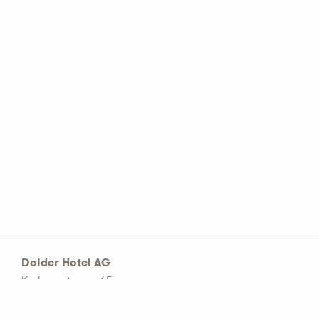
Dolder Hotel AG
Kurhausstrasse 65
Postfach 1774
CH–8032 Zürich