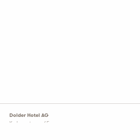
Dolder Hotel AG
Kurhausstrasse 65
Postfach 1774
CH–8032 Zürich