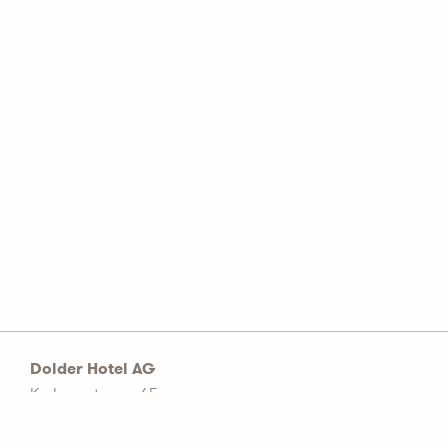
Dolder Hotel AG
Kurhausstrasse 65
Postfach 1774
CH–8032 Zürich