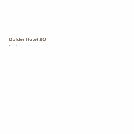
Dolder Hotel AG
Kurhausstrasse 65
Postfach 1774
CH–8032 Zürich
Tel: +41 44 456 60 00
info@dolderhotelag.com
LinkedIn
AGB
Datenschutz Richtlinie
Impressum
Partnerbetriebe