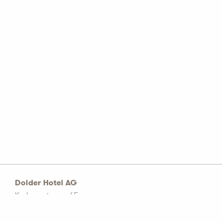
Dolder Hotel AG
Kurhausstrasse 65
Postfach 1774
CH–8032 Zürich