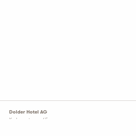
Dolder Hotel AG
Kurhausstrasse 65
Postfach 1774
CH–8032 Zürich