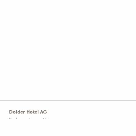
Dolder Hotel AG
Kurhausstrasse 65
Postfach 1774
CH–8032 Zürich