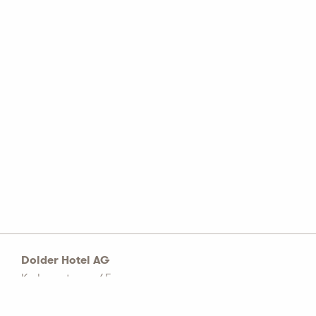
Dolder Hotel AG
Kurhausstrasse 65
Postfach 1774
CH–8032 Zürich