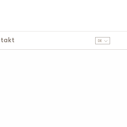
takt
DE